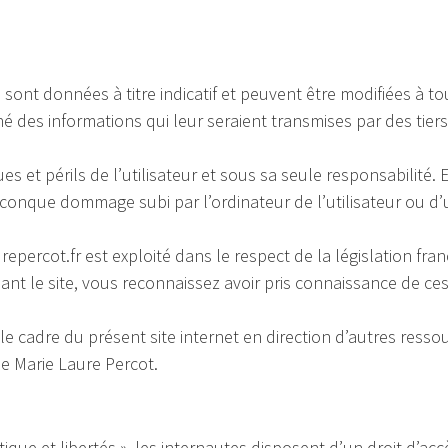
 sont données à titre indicatif et peuvent être modifiées à 
des informations qui leur seraient transmises par des tiers 
ues et périls de l’utilisateur et sous sa seule responsabilit
lconque dommage subi par l’ordinateur de l’utilisateur ou 
epercot.fr est exploité dans le respect de la législation frança
sant le site, vous reconnaissez avoir pris connaissance de ces
le cadre du présent site internet en direction d’autres resso
de Marie Laure Percot.
tique et libertés », les internautes disposent d’un droit d’accè