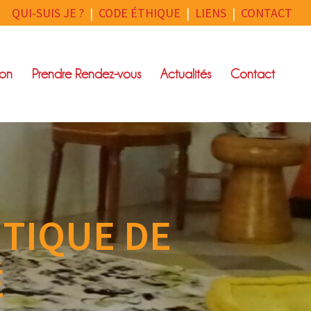
QUI-SUIS JE ?
|
CODE ÉTHIQUE
|
LIENS
|
CONTACT
ion
Prendre Rendez-vous
Actualités
Contact
ITIQUE DE
É