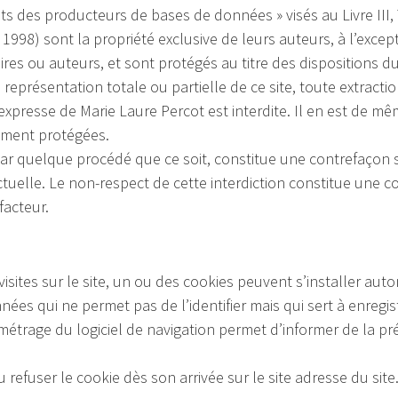
s des producteurs de bases de données » visés au Livre III, T
let 1998) sont la propriété exclusive de leurs auteurs, à l’ex
res ou auteurs, et sont protégés au titre des dispositions du
eprésentation totale ou partielle de ce site, toute extract
n expresse de Marie Laure Percot est interdite. Il en est de
lement protégées.
ar quelque procédé que ce soit, constitue une contrefaçon sa
ectuelle. Le non-respect de cette interdiction constitue une
facteur.
 visites sur le site, un ou des cookies peuvent s’installer au
ées qui ne permet pas de l’identifier mais qui sert à enregist
aramétrage du logiciel de navigation permet d’informer de la
u refuser le cookie dès son arrivée sur le site adresse du site