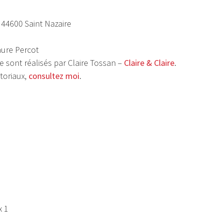
é 44600 Saint Nazaire
aure Percot
ite sont réalisés par Claire Tossan –
Claire & Claire
.
itoriaux,
consultez moi
.
x 1